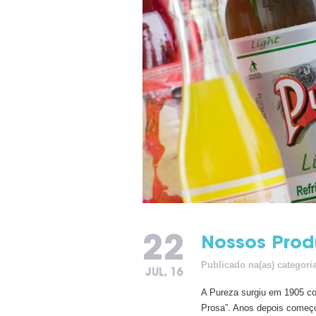
22
Nossos Prod
Publicado na(as) categori
JUL, 16
A Pureza surgiu em 1905 co
Prosa”. Anos depois começo